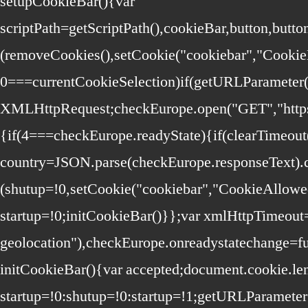
setupCookieBar(){var
scriptPath=getScriptPath(),cookieBar,button,bu
(removeCookies(),setCookie("cookiebar","Cookie
0===currentCookieSelection)if(getURLParameter(
XMLHttpRequest;checkEurope.open("GET","https:/
{if(4===checkEurope.readyState){if(clearTimeou
country=JSON.parse(checkEurope.responseText).c
(shutup=!0,setCookie("cookiebar","CookieAllowe
startup=!0;initCookieBar()}};var xmlHttpTimeout
geolocation"),checkEurope.onreadystatechange=fu
initCookieBar(){var accepted;document.cookie.le
startup=!0:shutup=!0:startup=!1;getURLParamet