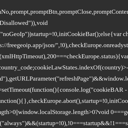
ttonNo,prompt,promptBtn,promptClose,promptCont
Disallowed")),void
"noGeoIp"))startup=!0,initCookieBar();else{var
/freegeoip.app/json/",!0),checkEurope.onreadyst
t(xmlHttpTimeout),200===checkEurope.status){va
ountry_code;cookieLawStates.indexOf(country)>-
d"),getURLParameter("refreshPage")&&window.loc
=setTimeout(function(){console.log("cookieBAR - 
nction(){},checkEurope.abort(),startup=!0,initCo
ngth>0||window.localStorage.length>0?void 0===g
er("always")&&(startup=!0),!0===startup&&!1===