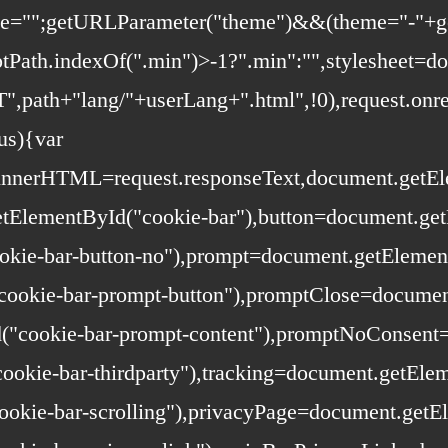
eme="";getURLParameter("theme")&&(theme="-"+g
riptPath.indexOf(".min")>-1?".min":"",stylesheet=
path+"lang/"+userLang+".html",!0),request.onre
us){var
t.innerHTML=request.responseText,document.get
tElementById("cookie-bar"),button=document.get
okie-bar-button-no"),prompt=document.getElemen
ookie-bar-prompt-button"),promptClose=documen
("cookie-bar-prompt-content"),promptNoConsent
ookie-bar-thirdparty"),tracking=document.getEle
ookie-bar-scrolling"),privacyPage=document.getE