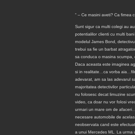
“ – Ce masini aveti? Ca fimea 
Sunt sigur ca multi colegi au a
potentialilor clienti cu multi ba
modelul James Bond, detectivul p
trebui sa fie un barbat atragat
sa conduca o masina scumpa, c
Daca aceasta este imaginea agen
si in realitate…ca vorba aia…fil
adevarat, am sa las adevarul sa
majoritatea detectivilor particul
nu folosesc decat limuzine scu
video, ca doar nu vor folosi vr
urmari un mare om de afaceri…
necesare automobile de acelasi
neobservata cand este efectuat
a unui Mercedes ML. La urma u