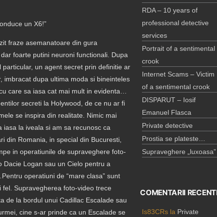
RDA – 10 years of
professional detective
conduce un X6!”
services
uzit fraze asemanatoare din gura
Portrait of a sentimental
ni dar foarte putini neuroni functionali. Dupa
crook
articular, un agent secret prin definitie ar
Internet Scams – Victim
or, imbracat dupa ultima moda si bineinteles
of a sentimental crook
u care sa iasa cat mai mult in evidenta…
DISPARUT – Iosif
tilor secreti la Holywood, de ce nu ar fi
Emanuel Flasca
mele se inspira din realitate. Nimic mai
Private detective
 iasa la iveala si am sa recunosc ca
Prostia se plateste…
ari din Romania, in special din Bucuresti,
mpe in operatiunile de supraveghere foto-
Supraveghere „luxoasa”
eo Dacie Logan sau un Cielo pentru a
Pentru operatiuni de “mare clasa” sunt
 fel. Supravegherea foto-video trece
COMENTARII RECENT
a de la bordul unui Cadillac Escalade sau
Is83CRs
la
Private
rmei, cine s-ar prinde ca un Escalade se