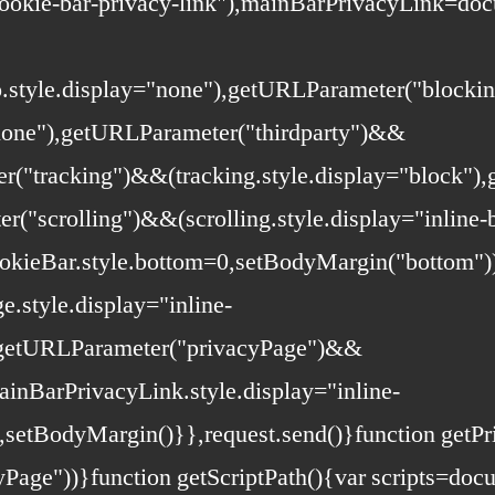
okie-bar-privacy-link"),mainBarPrivacyLink=doc
o.style.display="none"),getURLParameter("block
"none"),getURLParameter("thirdparty")&&
ter("tracking")&&(tracking.style.display="block
r("scrolling")&&(scrolling.style.display="inline
cookieBar.style.bottom=0,setBodyMargin("bottom
.style.display="inline-
getURLParameter("privacyPage")&&
inBarPrivacyLink.style.display="inline-
),setBodyMargin()}},request.send()}function getP
e"))}function getScriptPath(){var scripts=docu