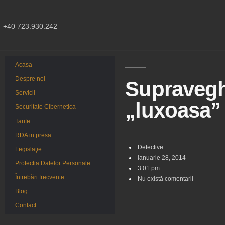
+40 723.930.242
Acasa
Despre noi
Supraveg
Servicii
„luxoasa”
Securitate Cibernetica
Tarife
RDA in presa
Detective
Legislaţie
ianuarie 28, 2014
Protectia Datelor Personale
3:01 pm
Întrebări frecvente
Nu există comentarii
Blog
Contact