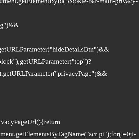
ument.getElementById("cookie-bar-main-privacy-
ing")&&
"),getURLParameter("hideDetailsBtn")&&
-block"),getURLParameter("top")?
")),getURLParameter("privacyPage")&&
rivacyPageUrl(){return
ment.getElementsByTagName("script");for(i=0;i
-