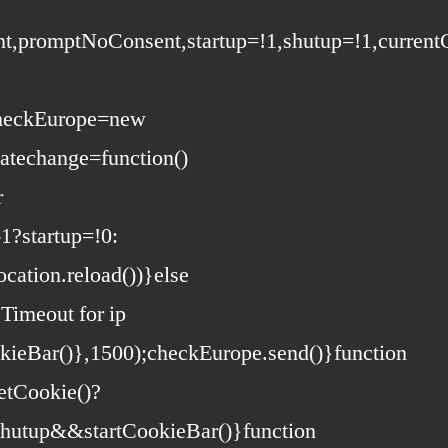
ent,promptNoConsent,startup=!1,shutup=!1,curren
 checkEurope=new
atechange=function()
r
1?startup=!0:
ation.reload())}else
Timeout for ip
okieBar()},1500);checkEurope.send()}function
etCookie()?
shutup&&startCookieBar()}function