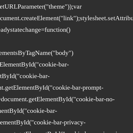
etURLParameter("theme"));var
document.createElement("link");stylesheet.setAttri
adystatechange=function()
ElementsByTagName("body")
ElementById("cookie-bar-
tById("cookie-bar-
t.getElementById("cookie-bar-prompt-
=document.getElementById("cookie-bar-no-
mentById("cookie-bar-
lementById("cookie-bar-privacy-