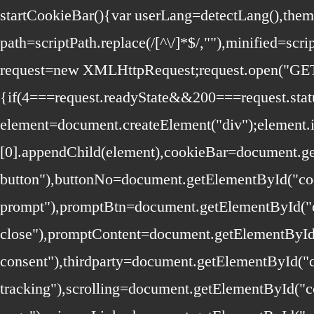
startCookieBar(){var userLang=detectLang(),th
path=scriptPath.replace(/[^\/]*$/,""),minified=sc
request=new XMLHttpRequest;request.open("GET",
{if(4===request.readyState&&200===request.stat
element=document.createElement("div");elemen
[0].appendChild(element),cookieBar=document.ge
button"),buttonNo=document.getElementById("co
prompt"),promptBtn=document.getElementById("c
close"),promptContent=document.getElementById
consent"),thirdparty=document.getElementById("c
tracking"),scrolling=document.getElementById("c