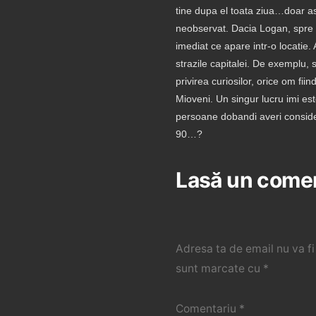
tine dupa el toata ziua…doar as
neobservat. Dacia Logan, spre 
imediat ce apare intr-o locatie. 
strazile capitalei. De exemplu, 
privirea curiosilor, orice om fii
Mioveni. Un singur lucru imi e
persoane dobandi averi conside
90…?
Lasă un come
Adresa ta de email nu va fi
sunt marcate cu
*
Comentariu
*