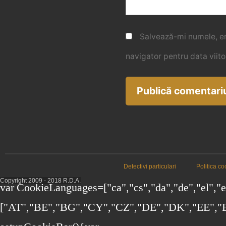
Salvează-mi numele, ema
navigator pentru data viit
Detectivi particulari
Politica co
Copyright 2009 - 2018 R.D.A.
var CookieLanguages=["ca","cs","da","de","el","en"
["AT","BE","BG","CY","CZ","DE","DK","EE","EL