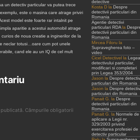
detective
a un detectiv particular va putea trece
Kosta D
la
Despre
detectivii particulari din
exemplu, este o masina care atrage priviri
Romania
Acest model este foarte rar intalnit pe
Agentie detectivi
particulari RDA
la
Despr
simpla aparitie a acestui automobil atrage
detectivii particulari din
nd curios de noua creatie a inginerilor de la
Romania
Mircea Filoru
la
ste neclar totusi…oare cum pot unele
Supravegherea foto –
rabile, cand ele au un IQ de cel mult
video
Cicel Detectivel
la
Lege
detectivului particular,
modificari si completari
prin Legea 353/2004
ntariu
Jason
la
Despre detectiv
particulari din Romania
Jason
la
Despre detectiv
particulari din Romania
Panait G.
la
Despre
detectivii particulari din
Romania
 publicată.
Câmpurile obligatorii
Panait G.
la
Normele de
aplicare a Legii nr.
329/2003 privind
exercitarea profesiei de
detectiv particular
Relu
la
Supravegherea