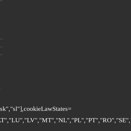
,"sk","sl"],cookieLawStates=
T","LU","LV","MT","NL","PL","PT","RO","SE","