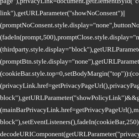
page"),privacyLink=document.getElementById("co
link"),getURLParameter("showNoConsent")||
(promptNoConsent.style.display="none",buttonN
(fadeIn(prompt,500),promptClose.style.display=
(thirdparty.style.display="block"),getURLParame
(promptBtn.style.display="none"),getURLParamete
(cookieBar.style.top=0,setBodyMargin("top")):(
(privacyLink.href=getPrivacyPageUrl(),privacyPage
block"),getURLParameter("showPolicyLink")&&
(mainBarPrivacyLink.href=getPrivacyPageUrl(),ma
block"),setEventListeners(),fadeIn(cookieBar,250
decodeURIComponent(getURLParameter("privacyPag