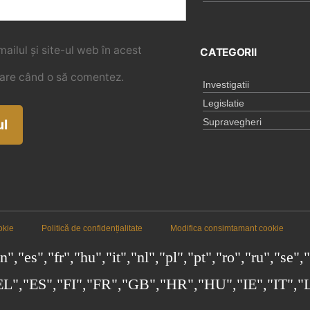
ilul și site-ul web în acest
CATEGORII
oare când o să comentez.
Investigatii
Legislatie
Supravegheri
okie
Politică de confidențialitate
Modifica consimtamant cookie
,"es","fr","hu","it","nl","pl","pt","ro","ru","se"
","ES","FI","FR","GB","HR","HU","IE","IT","L