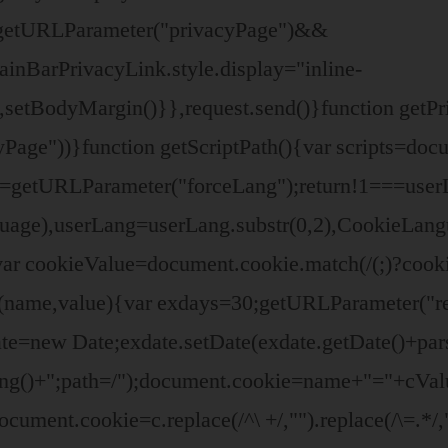
getURLParameter("privacyPage")&&
inBarPrivacyLink.style.display="inline-
),setBodyMargin()}},request.send()}function getP
e"))}function getScriptPath(){var scripts=docu
ang=getURLParameter("forceLang");return!1===us
nguage),userLang=userLang.substr(0,2),CookieLa
ar cookieValue=document.cookie.match(/(;)?cookie
ie(name,value){var exdays=30;getURLParameter(
e=new Date;exdate.setDate(exdate.getDate()+par
ing()+";path=/");document.cookie=name+"="+cVal
ocument.cookie=c.replace(/^\ +/,"").replace(/\=.*