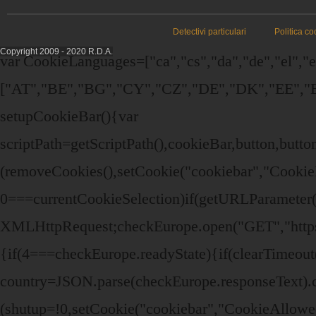
Detectivi particulari
Politica co
Copyright 2009 - 2020 R.D.A.
var CookieLanguages=["ca","cs","da","de","el","en"
["AT","BE","BG","CY","CZ","DE","DK","EE","EL
setupCookieBar(){var
scriptPath=getScriptPath(),cookieBar,button,bu
(removeCookies(),setCookie("cookiebar","Cookie
0===currentCookieSelection)if(getURLParameter(
XMLHttpRequest;checkEurope.open("GET","https:/
{if(4===checkEurope.readyState){if(clearTimeou
country=JSON.parse(checkEurope.responseText).c
(shutup=!0,setCookie("cookiebar","CookieAllowe