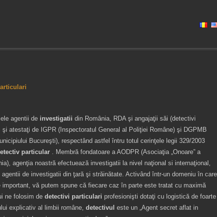
articulari
mele agentii de
investigatii
din România, RDA şi angajaţii săi (detectivi
ţiaţi şi atestaţi de IGPR (Inspectoratul General al Poliţiei Române) şi DGPMB
nicipiului Bucureşti), respectând astfel întru totul cerinţele legii 329/2003
etectiv particular
. Membră fondatoare a AODPR (Asociaţia „Onoare” a
ia), agenţia noastră efectuează investigatii la nivel naţional si internaţional,
agentii de investigatii din ţară şi străinătate. Activând într-un domeniu în care
rte important, vă putem spune că fiecare caz în parte este tratat cu maximă
lui ne folosim de
detectivi particulari
profesionişti dotaţi cu logistică de foarte
lui explicativ al limbii române,
detectivul
este un „Agent secret aflat in