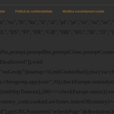
okie
Politică de confidențialitate
Modifica consimtamant cookie
,"es","fr","hu","it","nl","pl","pt","ro","ru","se"
","ES","FI","FR","GB","HR","HU","IE","IT","L
ttonNo,prompt,promptBtn,promptClose,promptCont
Disallowed")),void
"noGeoIp"))startup=!0,initCookieBar();else{var
/freegeoip.app/json/",!0),checkEurope.onreadyst
t(xmlHttpTimeout),200===checkEurope.status){va
ountry_code;cookieLawStates.indexOf(country)>-
d"),getURLParameter("refreshPage")&&window.loc