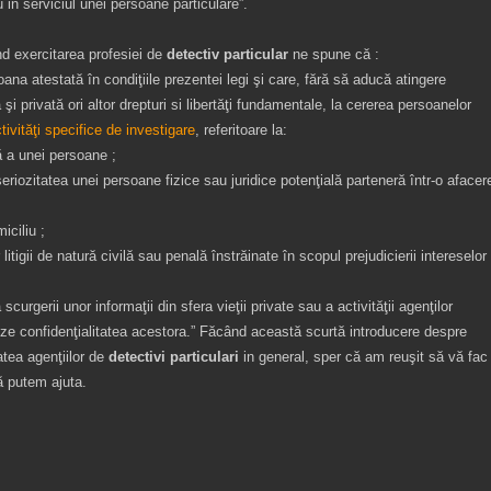
au in serviciul unei persoane particulare”.
ind exercitarea profesiei de
detectiv particular
ne spune că :
ana atestată în condiţiile prezentei legi şi care, fără să aducă atingere
ă şi privată ori altor drepturi si libertăţi fundamentale, la cererea persoanelor
tivităţi specifice de investigare
, referitoare la:
ă a unei persoane ;
 seriozitatea unei persoane fizice sau juridice potenţială parteneră într-o afacer
iciliu ;
litigii de natură civilă sau penală înstrăinate în scopul prejudicierii intereselor
scurgerii unor informaţii din sfera vieţii private sau a activităţii agenţilor
ze confidenţialitatea acestora.” Făcând această scurtă introducere despre
atea agenţiilor de
detectivi particulari
in general, sper că am reuşit să vă fac
vă putem ajuta.