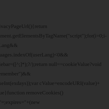
rivacyPageUrl(){return
ment.getElementsByTagName("script");for(i=0;i
-
erLang&&
nguages.indexOf(userLang)<0&&
bar=([^;]*);?/);return null==cookieValue?void
"remember")&&
seInt(exdays));var cValue=encodeURI(value)+
ue}function removeCookies()
/,"=;expires="+(new