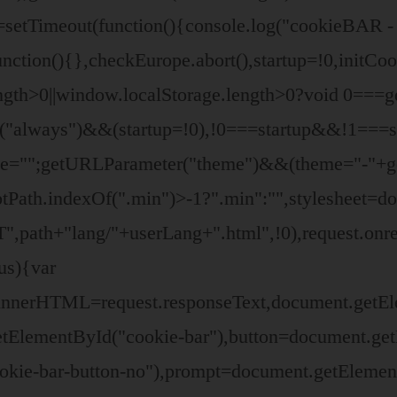
=setTimeout(function(){console.log("cookieBAR - 
nction(){},checkEurope.abort(),startup=!0,initCo
ngth>0||window.localStorage.length>0?void 0===g
er("always")&&(startup=!0),!0===startup&&!1===
eme="";getURLParameter("theme")&&(theme="-"+g
riptPath.indexOf(".min")>-1?".min":"",stylesheet=
path+"lang/"+userLang+".html",!0),request.onre
us){var
t.innerHTML=request.responseText,document.get
tElementById("cookie-bar"),button=document.get
okie-bar-button-no"),prompt=document.getElemen