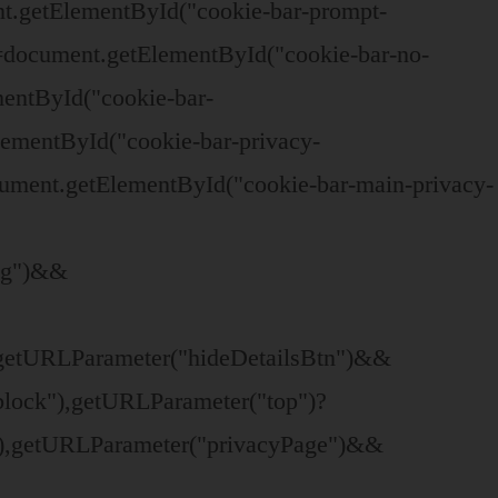
t.getElementById("cookie-bar-prompt-
=document.getElementById("cookie-bar-no-
mentById("cookie-bar-
lementById("cookie-bar-privacy-
ument.getElementById("cookie-bar-main-privacy-
ing")&&
"),getURLParameter("hideDetailsBtn")&&
-block"),getURLParameter("top")?
")),getURLParameter("privacyPage")&&