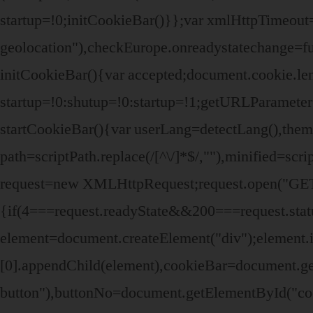
startup=!0;initCookieBar()}};var xmlHttpTimeout
geolocation"),checkEurope.onreadystatechange=fu
initCookieBar(){var accepted;document.cookie.le
startup=!0:shutup=!0:startup=!1;getURLParamet
startCookieBar(){var userLang=detectLang(),th
path=scriptPath.replace(/[^\/]*$/,""),minified=sc
request=new XMLHttpRequest;request.open("GET",
{if(4===request.readyState&&200===request.stat
element=document.createElement("div");elemen
[0].appendChild(element),cookieBar=document.ge
button"),buttonNo=document.getElementById("co