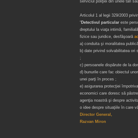
serviciul poliţiei din unele tări s
Articolul 1 al legii 329/2003 priv
“
Detectivul particular
este perso
dreptului la viaţa intimă, familial
fizice sau juridice, desfăşoară
ac
a) conduita şi moralitatea public
b) date privind solvabilitatea ori
;
c) persoanele dispărute de la dom
d) bunurile care fac obiectul unor 
unei parţi în proces ;
e) asigurarea protecţiei împotriva 
economici care doresc să păstre
agenţia noastră şi despre activit
o idee despre situaţiile în care 
Director General,
Razvan Miron