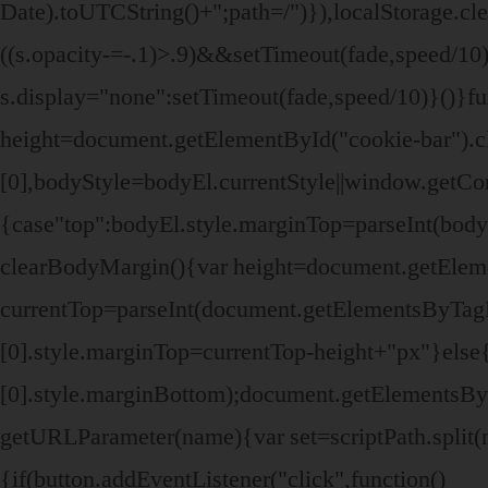
Date).toUTCString()+";path=/")}),localStorage.clea
((s.opacity-=-.1)>.9)&&setTimeout(fade,speed/10)}
s.display="none":setTimeout(fade,speed/10)}()}f
height=document.getElementById("cookie-bar").
[0],bodyStyle=bodyEl.currentStyle||window.getC
{case"top":bodyEl.style.marginTop=parseInt(bod
clearBodyMargin(){var height=document.getEleme
currentTop=parseInt(document.getElementsByTa
[0].style.marginTop=currentTop-height+"px"}el
[0].style.marginBottom);document.getElementsB
getURLParameter(name){var set=scriptPath.split(n
{if(button.addEventListener("click",function()