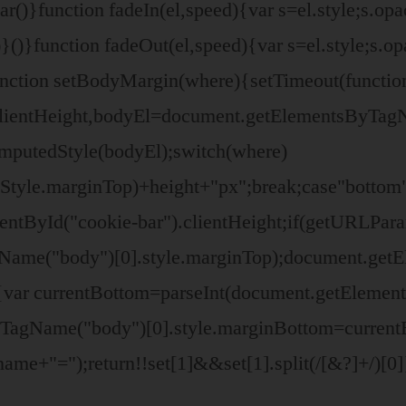
r()}function fadeIn(el,speed){var s=el.style;s.opa
()}function fadeOut(el,speed){var s=el.style;s.opa
unction setBodyMargin(where){setTimeout(functio
clientHeight,bodyEl=document.getElementsByTag
omputedStyle(bodyEl);switch(where)
yStyle.marginTop)+height+"px";break;case"bottom
ntById("cookie-bar").clientHeight;if(getURLPara
gName("body")[0].style.marginTop);document.ge
se{var currentBottom=parseInt(document.getElem
yTagName("body")[0].style.marginBottom=current
ame+"=");return!!set[1]&&set[1].split(/[&?]+/)[0]