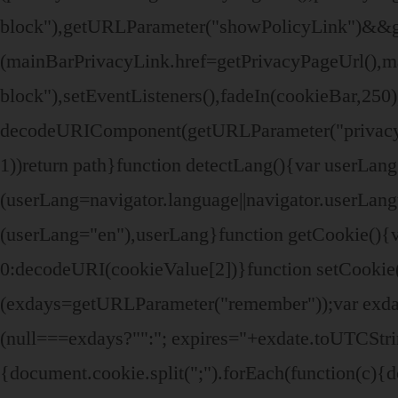
block"),getURLParameter("showPolicyLink")&&
(mainBarPrivacyLink.href=getPrivacyPageUrl(),ma
block"),setEventListeners(),fadeIn(cookieBar,250
decodeURIComponent(getURLParameter("privacyPag
1))return path}function detectLang(){var userL
(userLang=navigator.language||navigator.userLa
(userLang="en"),userLang}function getCookie(){v
0:decodeURI(cookieValue[2])}function setCook
(exdays=getURLParameter("remember"));var exdat
(null===exdays?"":"; expires="+exdate.toUTCStr
{document.cookie.split(";").forEach(function(c){d