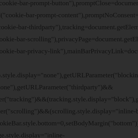
ookie-bar-prompt-button"),promptClose=documen
("cookie-bar-prompt-content"),promptNoConsent
ookie-bar-thirdparty"),tracking=document.getEle
ookie-bar-scrolling"),privacyPage=document.getE
okie-bar-privacy-link"),mainBarPrivacyLink=doc
o.style.display="none"),getURLParameter("block
"none"),getURLParameter("thirdparty")&&
ter("tracking")&&(tracking.style.display="block
r("scrolling")&&(scrolling.style.display="inline
cookieBar.style.bottom=0,setBodyMargin("bottom
.style.display="inline-