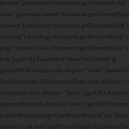
prompt"),promptBtn=document.getElementById("c
close"),promptContent=document.getElementById
consent"),thirdparty=document.getElementById("c
tracking"),scrolling=document.getElementById("c
page"),privacyLink=document.getElementById("co
link"),getURLParameter("showNoConsent")||
(promptNoConsent.style.display="none",buttonN
(fadeIn(prompt,500),promptClose.style.display=
(thirdparty.style.display="block"),getURLParame
(promptBtn.style.display="none"),getURLParamete
(cookieBar.style.top=0,setBodyMargin("top")):(
(privacyLink.href=getPrivacyPageUrl(),privacyPage