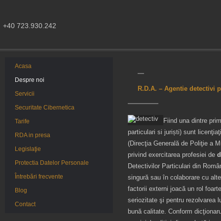
+40 723.930.242
Acasa
Despre noi
R.D.A. – Agentie detectivi p
Servicii
Securitate Cibernetica
Fiind una dintre pri
Tarife
particulari si juriști) sunt licen
RDA in presa
(Direcţia Generală de Poliţie a Mu
Legislaţie
privind exercitarea profesiei de
d
Protectia Datelor Personale
Detectivilor Particulari din Român
Întrebări frecvente
singură sau în colaborare cu alte 
factorii externi joacă un rol foa
Blog
seriozitate şi pentru rezolvarea 
Contact
bună calitate. Conform dicţionaru