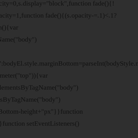
city=0,s.display="block",function fade(){!
city=1,function fade(){(s.opacity-=.1)<.1?
n(){var
Name("body")
":bodyEl.style.marginBottom=parseInt(bodyStyle
meter("top")){var
tElementsByTagName("body")
entsByTagName("body")
Bottom-height+"px"}}function
}function setEventListeners()