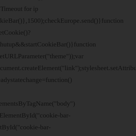
Timeout for ip
okieBar()},1500);checkEurope.send()}function
etCookie()?
shutup&&startCookieBar()}function
etURLParameter("theme"));var
document.createElement("link");stylesheet.setAttri
adystatechange=function()
ElementsByTagName("body")
ElementById("cookie-bar-
tById("cookie-bar-