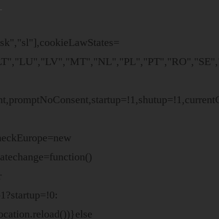
,"sk","sl"],cookieLawStates=
T","LU","LV","MT","NL","PL","PT","RO","SE","
ent,promptNoConsent,startup=!1,shutup=!1,curren
 checkEurope=new
atechange=function()
r
1?startup=!0:
ation.reload())}else