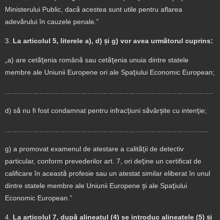
Ministerului Public, dacă acestea sunt utile pentru aflarea
adevărului în cauzele penale.”
3.
La articolul 5, literele a), d) şi g) vor avea următorul cuprins:
„a) are cetăţenia română sau cetăţenia unuia dintre statele
membre ale Uniunii Europene ori ale Spaţiului Economic European;
……………………………………………………………………………….
d) să nu fi fost condamnat pentru infracţiuni săvârşite cu intenţie;
……………………………………………………………………………..
g) a promovat examenul de atestare a calităţii de detectiv
particular, conform prevederilor art. 7, ori deţine un certificat de
calificare în această profesie sau un atestat similar eliberat în unul
dintre statele membre ale Uniunii Europene şi ale Spaţiului
Economic European.”
4.
La articolul 7, după alineatul (4) se introduc alineatele (5) şi