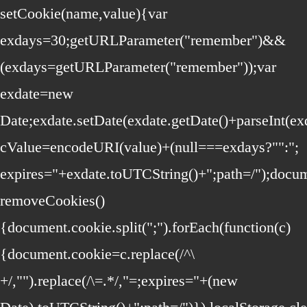
setCookie(name,value){var
exdays=30;getURLParameter("remember")&&
(exdays=getURLParameter("remember"));var
exdate=new
Date;exdate.setDate(exdate.getDate()+parseInt(ex
cValue=encodeURI(value)+(null===exdays?"":";
expires="+exdate.toUTCString()+";path=/");doc
removeCookies()
{document.cookie.split(";").forEach(function(c)
{document.cookie=c.replace(/^\
+/,"").replace(/\=.*/,"=;expires="+(new