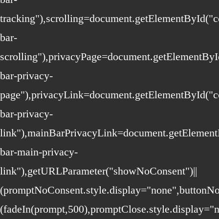
tracking"),scrolling=document.getElementById("c
bar-
scrolling"),privacyPage=document.getElementByI
bar-privacy-
page"),privacyLink=document.getElementById("c
bar-privacy-
link"),mainBarPrivacyLink=document.getElement
bar-main-privacy-
link"),getURLParameter("showNoConsent")||
(promptNoConsent.style.display="none",buttonN
(fadeIn(prompt,500),promptClose.style.display=