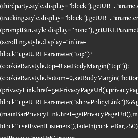
(thirdparty.style.display="block"),getURLParame
(tracking.style.display="block"),getURLParamete
(promptBtn.style.display="none"),getURLParamet
(scrolling.style.display="inline-
block"),getURLParameter("top")?
(cookieBar.style.top=0,setBodyMargin("top")):
(cookieBar.style.bottom=0,setBodyMargin("bott
(privacyLink.href=getPrivacyPageUrl(),privacyPage
block"),getURLParameter("showPolicyLink")&&
(mainBarPrivacyLink.href=getPrivacyPageUrl(),ma
block"),setEventListeners(),fadeIn(cookieBar,250
getPrivacyPageUrl(){return