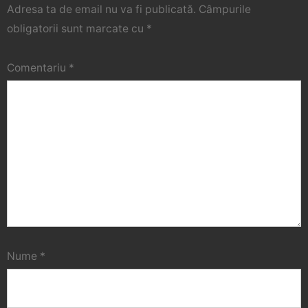
Adresa ta de email nu va fi publicată.
Câmpurile
obligatorii sunt marcate cu
*
Comentariu
*
Nume
*