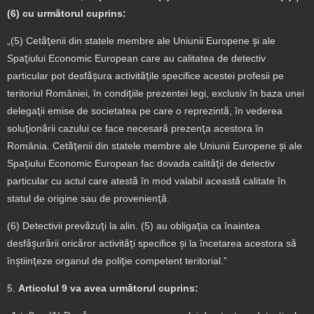
(6) cu următorul cuprins:
„(5) Cetăţenii din statele membre ale Uniunii Europene şi ale
Spaţiului Economic European care au calitatea de detectiv
particular pot desfăşura activităţile specifice acestei profesii pe
teritoriul României, în condiţiile prezentei legi, exclusiv în baza unei
delegaţii emise de societatea pe care o reprezintă, în vederea
soluţionării cazului ce face necesară prezenţa acestora în
România. Cetăţenii din statele membre ale Uniunii Europene şi ale
Spaţiului Economic European fac dovada calităţii de detectiv
particular cu actul care atestă în mod valabil această calitate în
statul de origine sau de provenienţă.
(6) Detectivii prevăzuţi la alin. (5) au obligaţia ca înaintea
desfăşurării oricăror activităţi specifice şi la încetarea acestora să
înştiinţeze organul de poliţie competent teritorial.”
5.
Articolul 9 va avea următorul cuprins: