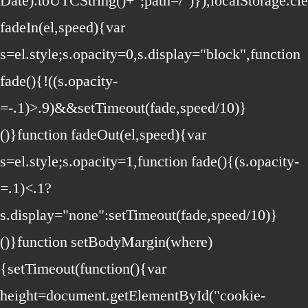
Date).toUTCString()+";path=/")}),localStorage.cle
fadeIn(el,speed){var
s=el.style;s.opacity=0,s.display="block",function
fade(){!((s.opacity-
=-.1)>.9)&&setTimeout(fade,speed/10)}
()}function fadeOut(el,speed){var
s=el.style;s.opacity=1,function fade(){(s.opacity-
=.1)<.1?
s.display="none":setTimeout(fade,speed/10)}
()}function setBodyMargin(where)
{setTimeout(function(){var
height=document.getElementById("cookie-