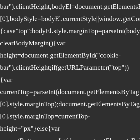
bar").clientHeight,bodyEl=document.getElemen
[0],bodyStyle=bodyEl.currentStyle||window.getC
{case"top":bodyEl.style.marginTop=parseInt(bod
clearBodyMargin(){var
height=document.getElementById("cookie-
bar").clientHeight;if(getURLParameter("top"))
{var
currentTop=parseInt(document.getElementsByTa
[0].style.marginTop);document.getElementsByTa
[0].style.marginTop=currentTop-
height+"px"}else{var