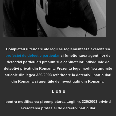
Completari ulterioare ale legii ce reglementeaza exercitarea
profesiei de detectiv particular
si functionarea agentiilor de
detectivi particulari precum si a cabinetelor individuale de
detectivi privati din Romania. Prezenta lege modifica anumite
articole din legea 329/2003 referitoare la detectivii particulari
din Romania si agentiile de investigatii din Romania.
L E G E
pentru modificarea şi completarea Legii nr. 329/2003 privind
exercitarea profesiei de detectiv particular