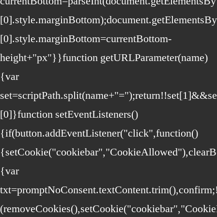
currentBottom=parseInt(document.getElementsB
[0].style.marginBottom);document.getElements
[0].style.marginBottom=currentBottom-
height+"px"}}function getURLParameter(name)
{var
set=scriptPath.split(name+"=");return!!set[1]&&set
[0]}function setEventListeners()
{if(button.addEventListener("click",function()
{setCookie("cookiebar","CookieAllowed"),clearB
{var
txt=promptNoConsent.textContent.trim(),confir
(removeCookies(),setCookie("cookiebar","CookieD