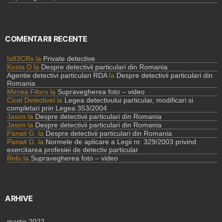
COMENTARII RECENTE
Is83CRs
la
Private detective
Kosta D
la
Despre detectivii particulari din Romania
Agentie detectivi particulari RDA
la
Despre detectivii particulari din
Romania
Mircea Filoru
la
Supravegherea foto – video
Cicel Detectivel
la
Legea detectivului particular, modificari si
completari prin Legea 353/2004
Jason
la
Despre detectivii particulari din Romania
Jason
la
Despre detectivii particulari din Romania
Panait G.
la
Despre detectivii particulari din Romania
Panait G.
la
Normele de aplicare a Legii nr. 329/2003 privind
exercitarea profesiei de detectiv particular
Relu
la
Supravegherea foto – video
ARHIVE
martie 2022