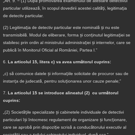
„Art. 9. − (1) După promovarea examenului de atestare detectivul
particular utilizează, în scopul dovedirii acestei calităţi, legitimaţia
de detectiv particular.
(2) Legitimaţia de detectiv particular este nominală şi nu este
transmisibilă. Modul de eliberare, forma şi conţinutul legitimaţiei se
stabilesc prin ordin al ministrului administraţiei şi internelor, care se
publică în Monitorul Oficial al României, Partea I.”
6.
La articolul 15, litera c) va avea următorul cuprins:
„c) să comunice datele şi informaţiile solicitate de procuror sau de
instanţa de judecată, pentru soluţionarea unor cauze penale;”
7.
La articolul 15 se introduce alineatul (2)
cu următorul
cuprins:
„(2) Societăţile specializate şi cabinetele individuale de detectivi
particulari îşi întocmesc regulament de organizare şi funcţionare,
care se aprobă prin dispoziţie scrisă a conducătorului executiv al
societăţii sau a şefului cabinetului individual, după caz.”