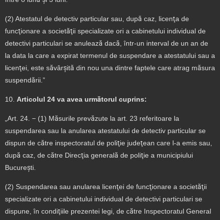
(2) Atestatul de detectiv particular sau, după caz, licenţa de
funcţionare a societăţii specializate ori a cabinetului individual de
detectivi particulari se anulează dacă, într-un interval de un an de
la data la care a expirat termenul de suspendare a atestatului sau a
licenţei, este săvârşită din nou una dintre faptele care atrag măsura
suspendării.”
10.
Articolul 24 va avea următorul cuprins:
„Art. 24. − (1) Măsurile prevăzute la art. 23 referitoare la
suspendarea sau la anularea atestatului de detectiv particular se
dispun de către inspectoratul de poliţie judeţean care l-a emis sau,
după caz, de către Direcţia generală de poliţie a municipiului
Bucureşti.
(2) Suspendarea sau anularea licenţei de funcţionare a societăţii
specializate ori a cabinetului individual de detectivi particulari se
dispune, în condiţiile prezentei legi, de către Inspectoratul General