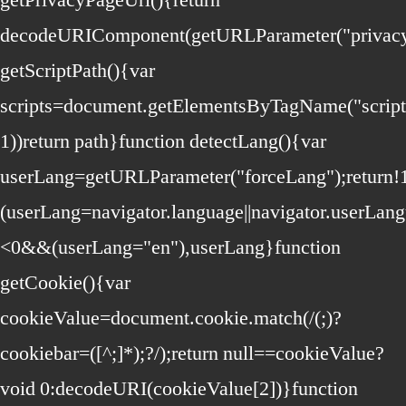
decodeURIComponent(getURLParameter("privacy
getScriptPath(){var
scripts=document.getElementsByTagName("script")
1))return path}function detectLang(){var
userLang=getURLParameter("forceLang");retur
(userLang=navigator.language||navigator.userLa
<0&&(userLang="en"),userLang}function
getCookie(){var
cookieValue=document.cookie.match(/(;)?
cookiebar=([^;]*);?/);return null==cookieValue?
void 0:decodeURI(cookieValue[2])}function