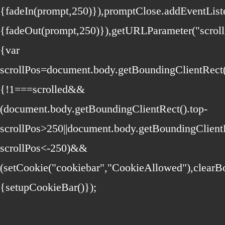
{fadeIn(prompt,250)}),promptClose.addEventListen
{fadeOut(prompt,250)}),getURLParameter("scroll
{var
scrollPos=document.body.getBoundingClientRect()
{!1===scrolled&&
(document.body.getBoundingClientRect().top-
scrollPos>250||document.body.getBoundingClientR
scrollPos<-250)&&
(setCookie("cookiebar","CookieAllowed"),clear
{setupCookieBar()});