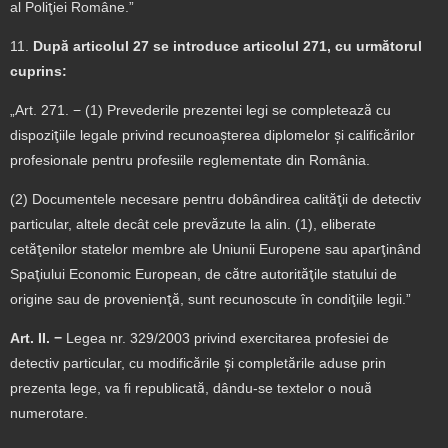
al Poliţiei Române.”
11.
După articolul 27 se introduce articolul 271, cu următorul
cuprins:
„Art. 271. − (1) Prevederile prezentei legi se completează cu
dispoziţiile legale privind recunoaşterea diplomelor şi calificărilor
profesionale pentru profesiile reglementate din România.
(2) Documentele necesare pentru dobândirea calităţii de detectiv
particular, altele decât cele prevăzute la alin. (1), eliberate
cetăţenilor statelor membre ale Uniunii Europene sau aparţinând
Spaţiului Economic European, de către autorităţile statului de
origine sau de provenienţă, sunt recunoscute în condiţiile legii.”
Art.
II.
−
Legea nr. 329/2003 privind exercitarea profesiei de
detectiv particular, cu modificările şi completările aduse prin
prezenta lege, va fi republicată, dându-se textelor o nouă
numerotare.