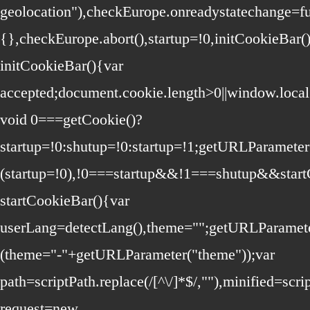
geolocation"),checkEurope.onreadystatechange=fu
{},checkEurope.abort(),startup=!0,initCookieBar(
initCookieBar(){var
accepted;document.cookie.length>0||window.local
void 0===getCookie()?
startup=!0:shutup=!0:startup=!1;getURLParamet
(startup=!0),!0===startup&&!1===shutup&&start
startCookieBar(){var
userLang=detectLang(),theme="";getURLParame
(theme="-"+getURLParameter("theme"));var
path=scriptPath.replace(/[^\/]*$/,""),minified=sc
request=new