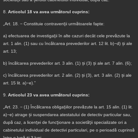
8.
Articolul 18 va avea următorul cuprins:
„Art. 18. − Constituie contravenţii următoarele fapte:
a) efectuarea de investigaţii în alte cazuri decât cele prevăzute la
art. 1 alin. (1) sau cu încălcarea prevederilor art. 12 lit. b)−d) şi ale
art. 13;
b) încălcarea prevederilor art. 3 alin. (1) şi (3) şi ale art. 7 alin. (6);
c) încălcarea prevederilor art. 2 alin. (2) şi (3), art. 3 alin. (2) şi ale
art. 15 lit. a)−e).”
9.
Articolul 23 va avea următorul cuprins:
„Art. 23. − (1) Încălcarea obligaţiilor prevăzute la art. 15 alin. (1) lit.
a)−e) atrage şi suspendarea atestatului de detectiv particular sau,
după caz, a licenţei de funcţionare a societăţii specializate ori a
cabinetului individual de detectivi particulari, pe o perioadă cuprinsă
între o lună şi 3 luni.