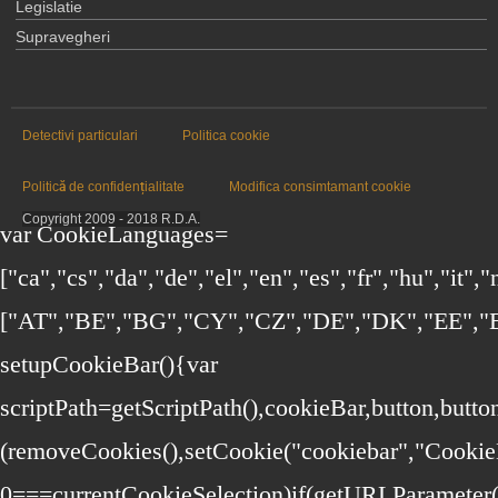
Legislatie
Supravegheri
Detectivi particulari
Politica cookie
Politică de confidențialitate
Modifica consimtamant cookie
Copyright 2009 - 2018 R.D.A.
var CookieLanguages=
["ca","cs","da","de","el","en","es","fr","hu","it",
["AT","BE","BG","CY","CZ","DE","DK","EE","EL
setupCookieBar(){var
scriptPath=getScriptPath(),cookieBar,button,bu
(removeCookies(),setCookie("cookiebar","Cookie
0===currentCookieSelection)if(getURLParameter("