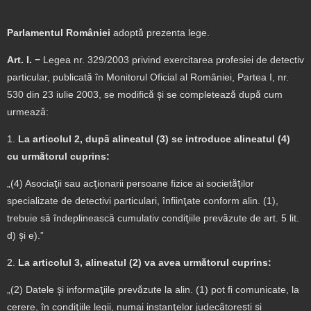
Parlamentul României
adoptă prezenta lege.
Art.
I.
−
Legea nr. 329/2003 privind exercitarea profesiei de detectiv
particular, publicată în Monitorul Oficial al României, Partea I, nr.
530 din 23 iulie 2003, se modifică şi se completează după cum
urmează:
1.
La articolul 2, după alineatul (3) se introduce alineatul (4)
cu următorul cuprins:
„(4) Asociaţii sau acţionarii persoane fizice ai societăţilor
specializate de detectivi particulari, înfiinţate conform alin. (1),
trebuie să îndeplinească cumulativ condiţiile prevăzute de art. 5 lit.
d) şi e).”
2.
La articolul 3, alineatul (2) va avea următorul cuprins:
„(2) Datele şi informaţiile prevăzute la alin. (1) pot fi comunicate, la
cerere, în condiţiile legii, numai instanţelor judecătoreşti şi