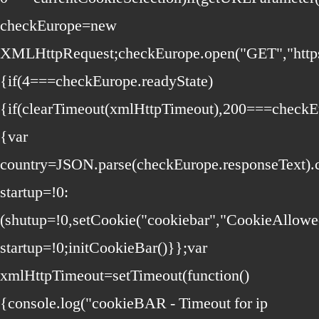
checkEurope=new
XMLHttpRequest;checkEurope.open("GET","https:/
{if(4===checkEurope.readyState)
{if(clearTimeout(xmlHttpTimeout),200===checkEu
{var
country=JSON.parse(checkEurope.responseText).
startup=!0:
(shutup=!0,setCookie("cookiebar","CookieAllowe
startup=!0;initCookieBar()}};var
xmlHttpTimeout=setTimeout(function()
{console.log("cookieBAR - Timeout for ip